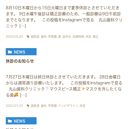
8月10日木曜日から15日火曜日まで夏季休診とさせていただき
ます。 9日水曜午後診は矯正診療のため、一般診療は9日午前診
までとなります。 この投稿をInstagramで見る 丸山歯科クリ
ニック […]
2023.05.20
歯医者
,
歯科
,
甲東園
,
夏
,
盆休み
,
診療時間
,
休診
,
矯正
NEWS
休診のお知らせ
7月27日木曜日は終日休診とさせていただきます。 28日金曜日
からは通常通り診療いたします。 この投稿をInstagramで見る
丸山歯科クリニック
マウスピース矯正
マスクを外したくな
る歯
[…]
2023.07.22
歯医者
,
歯科
,
甲東園
,
インビザライン
,
休診
NEWS