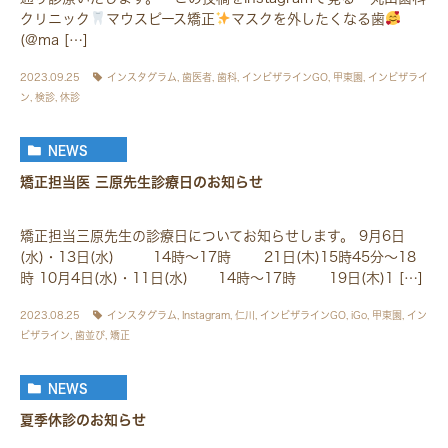
クリニック
マウスピース矯正
マスクを外したくなる歯
(@ma […]
2023.09.25
インスタグラム
,
歯医者
,
歯科
,
インビザラインGO
,
甲東園
,
インビザライ
ン
,
検診
,
休診
NEWS
矯正担当医 三原先生診療日のお知らせ
矯正担当三原先生の診療日についてお知らせします。 9月6日
(水)・13日(水) 14時～17時 21日(木)15時45分～18
時 10月4日(水)・11日(水) 14時～17時 19日(木)1 […]
2023.08.25
インスタグラム
,
Instagram
,
仁川
,
インビザラインGO
,
iGo
,
甲東園
,
イン
ビザライン
,
歯並び
,
矯正
NEWS
夏季休診のお知らせ