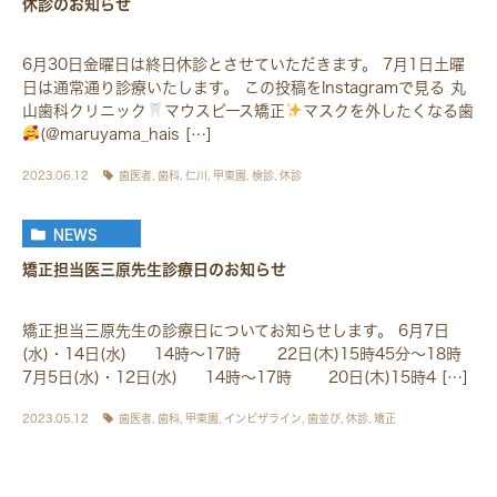
休診のお知らせ
6月30日金曜日は終日休診とさせていただきます。 7月1日土曜
日は通常通り診療いたします。 この投稿をInstagramで見る 丸
山歯科クリニック
マウスピース矯正
マスクを外したくなる歯
(@maruyama_hais […]
2023.06.12
歯医者
,
歯科
,
仁川
,
甲東園
,
検診
,
休診
NEWS
矯正担当医三原先生診療日のお知らせ
矯正担当三原先生の診療日についてお知らせします。 6月7日
(水)・14日(水) 14時～17時 22日(木)15時45分～18時
7月5日(水)・12日(水) 14時～17時 20日(木)15時4 […]
2023.05.12
歯医者
,
歯科
,
甲東園
,
インビザライン
,
歯並び
,
休診
,
矯正