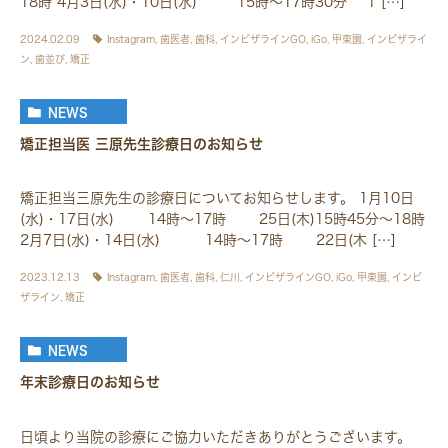
18時 4月3日(水)・10日(水) 15時～17時30分 1 […]
2024.02.09
Instagram
,
歯医者
,
歯科
,
インビザラインGO
,
iGo
,
甲東園
,
インビザライ
ン
,
歯並び
,
矯正
NEWS
矯正担当医 三原先生診療日のお知らせ
矯正担当三原先生の診療日についてお知らせします。 1月10日
(水)・17日(水) 14時～17時 25日(木)15時45分～18時
2月7日(水)・14日(水) 14時～17時 22日(木 […]
2023.12.13
Instagram
,
歯医者
,
歯科
,
仁川
,
インビザラインGO
,
iGo
,
甲東園
,
インビ
ザライン
,
矯正
NEWS
年末診療日のお知らせ
日頃より当院の診療にご協力いただきありがとうございます。