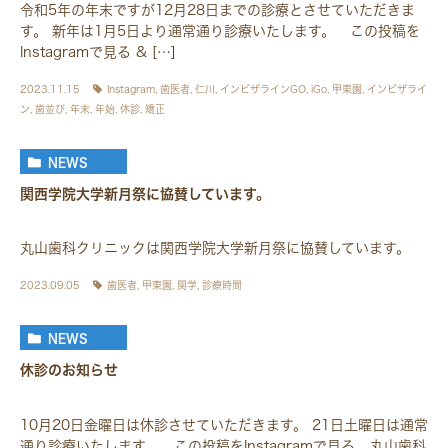
令和5年の年末ですが12月28日までの診療とさせていただきま
す。 新年は1月5日より通常通り診療いたします。 この投稿を
Instagramで見る & […]
2023.11.15
Instagram
,
歯医者
,
仁川
,
インビザラインGO
,
iGo
,
甲東園
,
インビザライ
ン
,
歯並び
,
年末
,
年始
,
休診
,
矯正
NEWS
関西学院大学新月祭に協賛しています。
丸山歯科クリニックは関西学院大学新月祭に協賛しています。
2023.09.05
歯医者
,
甲東園
,
関学
,
診療時間
NEWS
休診のお知らせ
10月20日金曜日は休診させていただきます。 21日土曜日は通常
通り診療いたします。 この投稿をInstagramで見る 丸山歯科