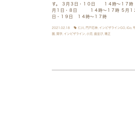
す。 ３月３日・１０日 １４時～１７時 
月１日・８日 １４時～１７時 ５月１
日・１９日 １４時～１７時
2021.02.18
仁川
,
門戸厄神
,
インビザラインGO
,
iGo
,
園
,
関学
,
インビザライン
,
小児
,
歯並び
,
矯正