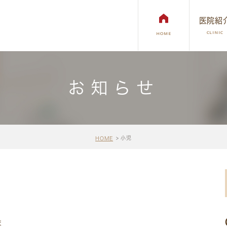
医院紹
CLINIC
HOME
お知らせ
インプラント
矯正歯科治療
審美治療・ホ
小児
HOME
ま