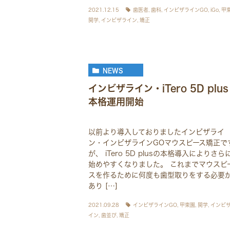
2021.12.15
歯医者
,
歯科
,
インビザラインGO
,
iGo
,
甲
関学
,
インビザライン
,
矯正
NEWS
インビザライン・iTero 5D plus
本格運用開始
以前より導入しておりましたインビザライ
ン・インビザラインGOマウスピース矯正で
が、 iTero 5D plusの本格導入によりさら
始めやすくなりました。 これまでマウスピ
スを作るために何度も歯型取りをする必要
あり […]
2021.09.28
インビザラインGO
,
甲東園
,
関学
,
インビ
イン
,
歯並び
,
矯正