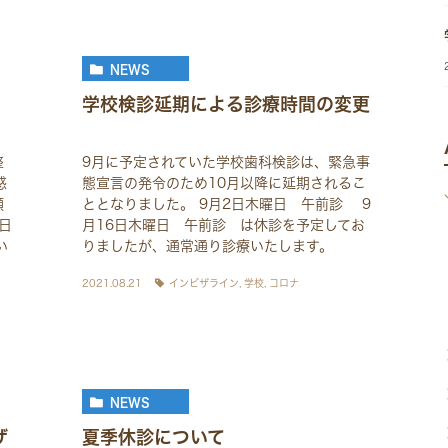
NEWS
学校検診延期による診療時間の変更
整
9月に予定されていた学校歯科検診は、緊急事
惑
態宣言の発令のため10月以降に延期されるこ
願
ととなりました。 9月2日木曜日 午前診 9
日
月16日木曜日 午前診 は休診を予定してお
い
りましたが、通常通り診療いたします。
2021.08.21
インビザライン
,
学校
,
コロナ
NEWS
ザ
夏季休診について