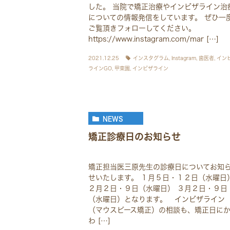
した。 当院で矯正治療やインビザライン治
についての情報発信をしています。 ぜひ一
ご覧頂きフォローしてください。
https://www.instagram.com/mar […]
2021.12.25
インスタグラム
,
Instagram
,
歯医者
,
イン
ラインGO
,
甲東園
,
インビザライン
NEWS
矯正診療日のお知らせ
矯正担当医三原先生の診療日についてお知
せいたします。 １月５日・１２日（水曜日
２月２日・９日（水曜日） ３月２日・９日
（水曜日）となります。 インビザライン
（マウスピース矯正）の相談も、矯正日に
わ […]