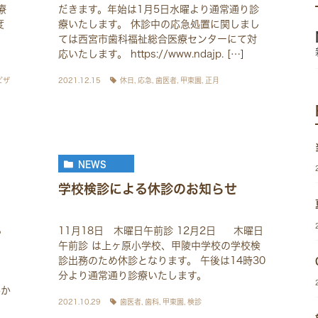
療
だきます。年始は1月5日水曜より通常通り診
度
療いたします。 休診中の応急処置に関しまし
ては西宮市歯科福祉総合医療センターにて対
応いたします。 https://www.ndajp. […]
ビザ
2021.12.15
休日
,
応急
,
歯医者
,
甲東園
,
正月
NEWS
学校検診による休診のお知らせ
ら
11月18日 木曜日午前診 12月2日 木曜日
）
午前診 は上ヶ原小学校、甲陵中学校の学校検
診出務のため休診となります。 午後は14時30
分より通常通り診療いたします。
かか
2021.10.29
歯医者
,
歯科
,
甲東園
,
検診