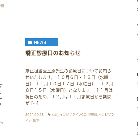
東園
,
NEWS
矯正診療日のお知らせ
矯正担当医三原先生の診療日についてお知ら
せいたします。 １０月６日・１３日（水曜
日） １１月１０日１７日（水曜日） １２月
す
８日１５日（水曜日）となります。 １１月は
に
祝日のため、１２月は１１月診療日から期間
ー
が […]
が
2021.09.28
仁川
,
インビザラインGO
,
甲東園
,
インビザラ
イン
,
矯正
ザラ