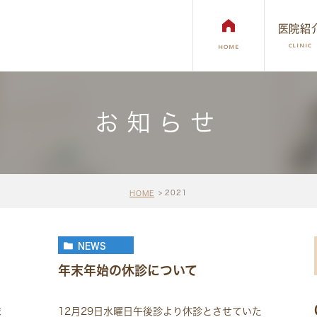
医院紹
CLINIC
HOME
お知らせ
インプラント
矯正歯科治療
審美治療・ホ
2021
HOME
NEWS
年末年始の休診について
ま
12月29日水曜日午後診より休診とさせていた