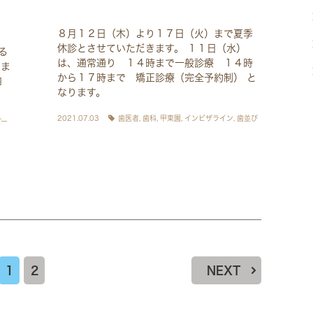
８月１２日（木）より１７日（火）まで夏季
休診とさせていただきます。 １１日（水）
る
は、通常通り １４時まで一般診療 １４時
。ま
から１７時まで 矯正診療（完全予約制） と
内
なります。
2021.07.03
歯医者
,
歯科
,
甲東園
,
インビザライン
,
歯並び
ピー
1
2
NEXT