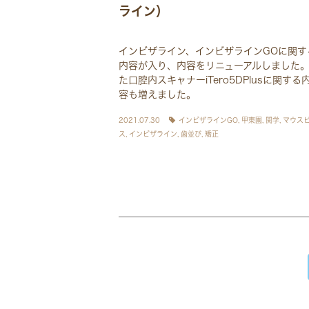
ライン）
インビザライン、インビザラインGOに関す
内容が入り、内容をリニューアルしました
た口腔内スキャナーiTero5DPlusに関する
容も増えました。
2021.07.30
インビザラインGO
,
甲東園
,
関学
,
マウス
ス
,
インビザライン
,
歯並び
,
矯正