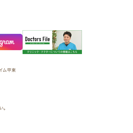
ハイム甲東
い。