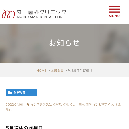
お知らせ
5月連休の診療日
HOME
お知らせ
NEWS
2022.04.06
インスタグラム
,
歯医者
,
歯科
,
iGo
,
甲東園
,
関学
,
インビザライン
,
休診
,
矯正
5月連休の診療日